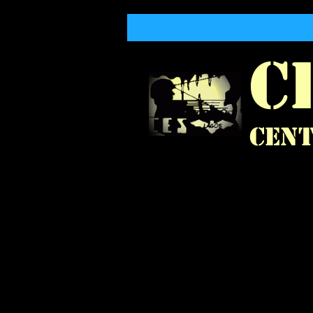
C
Cent