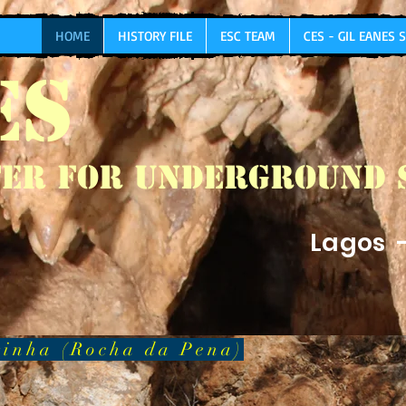
HOME
HISTORY FILE
ESC TEAM
CES - GIL EANES
ES
er for Underground 
Lagos 
rinha (Rocha da Pena)