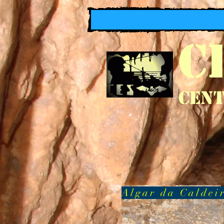
C
Cent
Algar da Caldei