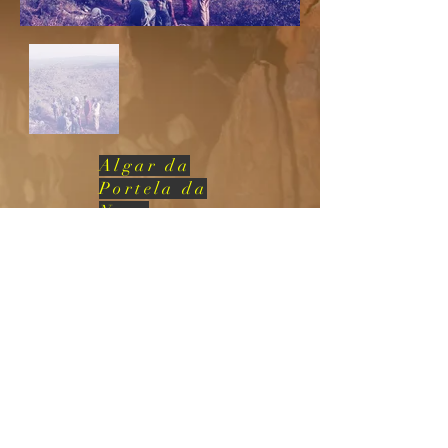
Algar da
Portela da
Nave
© 2023 CES-Lagos
Com o patrocinio de 
VERTICALGARVE  

Lagos