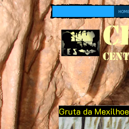
HOM
C
Cent
Gruta da Mexilhoe