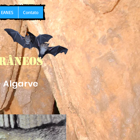
L EANES
Contato
rrâneos
- Algarve