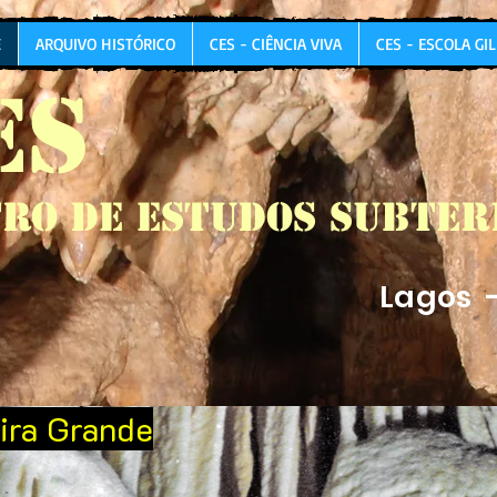
E
ARQUIVO HISTÓRICO
CES - CIÊNCIA VIVA
CES - ESCOLA GI
ES
ro de Estudos Subte
Lagos 
ira Grande