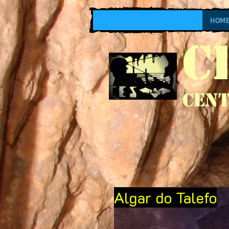
HOM
C
Cent
Algar do Talefo