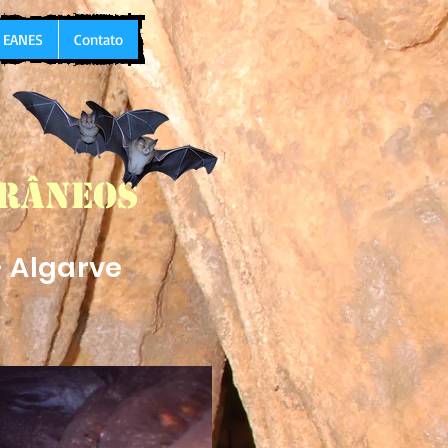
L EANES
Contato
rrâneos
- Algarve