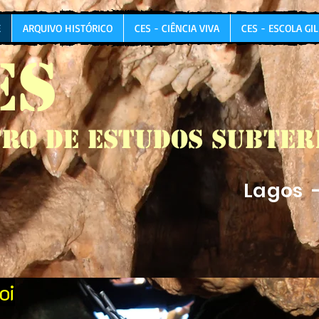
E
ARQUIVO HISTÓRICO
CES - CIÊNCIA VIVA
CES - ESCOLA GI
ES
ro de Estudos Subte
Lagos 
oi