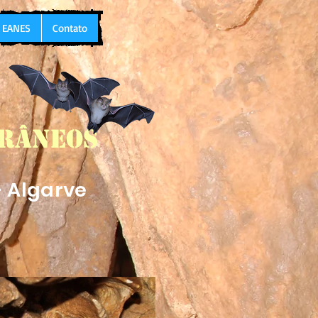
L EANES
Contato
rrâneos
- Algarve