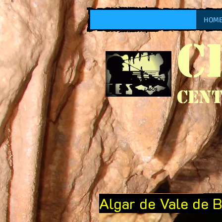
HOM
C
Cent
Algar de Vale de B